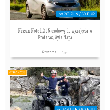
od 261 PLN / 60 EUR
Nissan Note 1,2 l 5-osobowy do wynajęcia w
Protaras, Ayia Napa
Protaras
Cypr
ATRAKCJE
od 348 PLN / 80 EUR