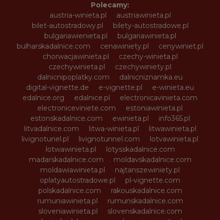
Polecamy:
austria-winieta.pl
austriawinieta.pl
bilet-autostradowy.pl
bilety-autostradowe.pl
bulgariawienieta.pl
bulgariawinieta.pl
bulharskadalnice.com
cenawiniety.pl
cenywiniet.pl
chorwacjawinieta.pl
czechy-winieta.pl
czechywinieta.pl
czechywiniety.pl
dalnicnipoplatky.com
dalnicniznamka.eu
digital-vignette.de
e-vignette.pl
e-winieta.eu
edalnice.org
edalnice.pl
electronicavinieta.com
electroniceviniete.com
estoniawinieta.pl
estonskadalnice.com
ewinieta.pl
info365.pl
litvadalnice.com
litwa-winieta.pl
litwawinieta.pl
livignotunel.pl
livignotunnel.com
lotvawinieta.pl
lotwawinieta.pl
lotysskadalnice.com
madarskadalnice.com
moldavskadalnice.com
moldawiawinieta.pl
najtanszewiniety.pl
oplatyautostradowe.pl
pl-vignette.com
polskadalnice.com
rakouskadalnice.com
rumuniawinieta.pl
rumunskadalnice.com
sloveniawinieta.pl
slovenskadalnice.com