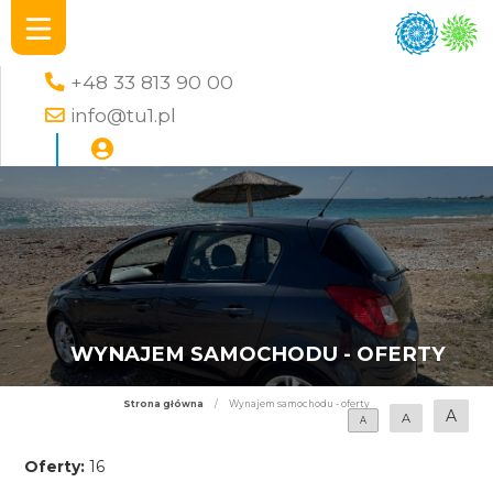
+48 33 813 90 00
info@tu1.pl
WYNAJEM SAMOCHODU - OFERTY
Strona główna
/
Wynajem samochodu - oferty
A
A
A
Oferty:
16