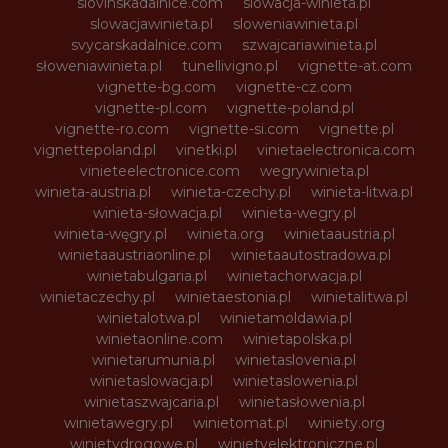
slovinskadalnice.com
slowacja-winieta.pl
slowacjawinieta.pl
sloweniawinieta.pl
svycarskadalnice.com
szwajcariawinieta.pl
słoweniawinieta.pl
tunellivigno.pl
vignette-at.com
vignette-bg.com
vignette-cz.com
vignette-pl.com
vignette-poland.pl
vignette-ro.com
vignette-si.com
vignette.pl
vignettepoland.pl
vinetki.pl
vinietaelectronica.com
vinieteelectronice.com
wegrywinieta.pl
winieta-austria.pl
winieta-czechy.pl
winieta-litwa.pl
winieta-słowacja.pl
winieta-wegry.pl
winieta-węgry.pl
winieta.org
winietaaustria.pl
winietaaustriaonline.pl
winietaautostradowa.pl
winietabulgaria.pl
winietachorwacja.pl
winietaczechy.pl
winietaestonia.pl
winietalitwa.pl
winietalotwa.pl
winietamoldawia.pl
winietaonline.com
winietapolska.pl
winietarumunia.pl
winietaslovenia.pl
winietaslowacja.pl
winietaslowenia.pl
winietaszwajcaria.pl
winietasłowenia.pl
winietawegry.pl
winietomat.pl
winiety.org
winietydrogowe.pl
winietyelektroniczne.pl