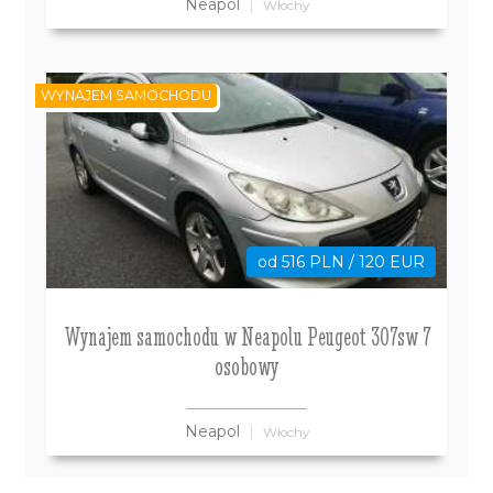
Neapol
Włochy
WYNAJEM SAMOCHODU
od 516 PLN / 120 EUR
Wynajem samochodu w Neapolu Peugeot 307sw 7
osobowy
Neapol
Włochy