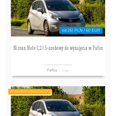
od 261 PLN / 60 EUR
Nissan Note 1,2 l 5-osobowy do wynajęcia w Pafos
Pafos
Cypr
WYNAJEM SAMOCHODU