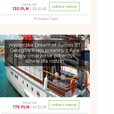
Cena od:
zobacz więcej
130 PLN
/ 30 EUR
Protaras / Cypr
Wycieczka Dream of Turtles ST
Georgios II rejs poranny z Ayia
Napy - marzenie zobaczyć
żółwie dla rodzin
Cena od:
zobacz więcej
178 PLN
/ 41 EUR