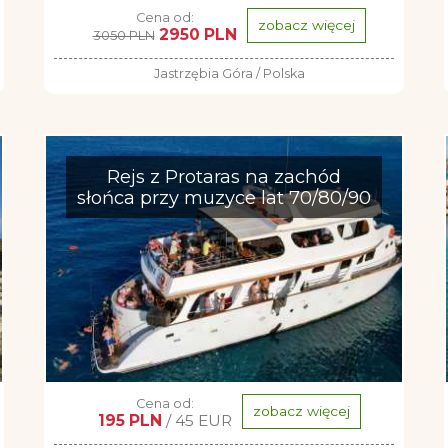
Cena od:
zobacz więcej
2950 PLN
3050 PLN
Jastrzębia Góra / Polska
Rejs z Protaras na zachód
słońca przy muzyce lat 70/80/90
Cena od:
zobacz więcej
195 PLN
/ 45 EUR