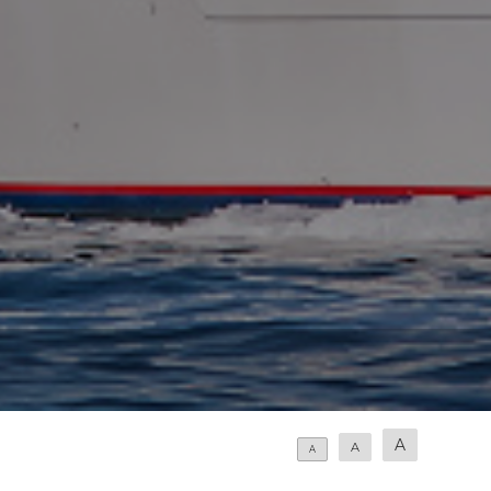
A
A
A