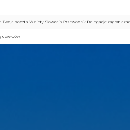
t
Twoja poczta
Winiety
Słowacja
Przewodnik
Delegacje zagraniczn
g obiektów