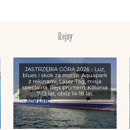
Rejsy
JASTRZĘBIA GÓRA 2026 - Luz,
blues i skok za morze. Aquapark
z rekinami, Laser Tag, misja
specjalna. Rejs promem. Kolonia
7-13 lat, obóz 14-18 lat.