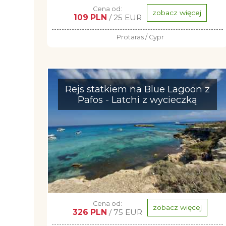
Cena od:
zobacz więcej
109 PLN
/ 25 EUR
Protaras / Cypr
Rejs statkiem na Blue Lagoon z
Pafos - Latchi z wycieczką
Cena od:
zobacz więcej
326 PLN
/ 75 EUR