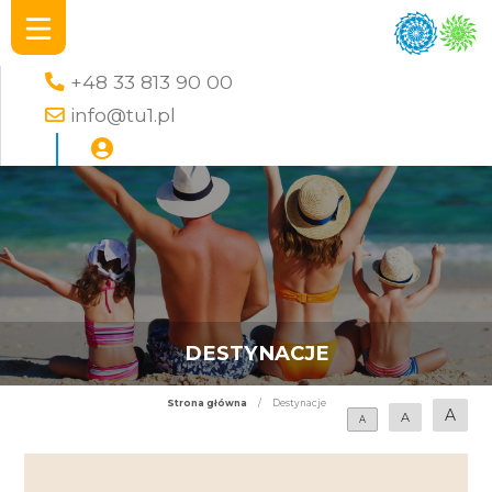
+48 33 813 90 00
info@tu1.pl
DESTYNACJE
Strona główna
/
Destynacje
A
A
A