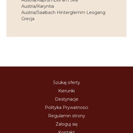
Austria/Kaprun-Zell am Sea
Austria/Karyntia
Austria/Saalbach Hinterglemm Leogang
Grecja
Szukaj oferty
Kierunki
Destynacje
Polityka Prywatności
Regulamin strony
Zaloguj się
Kontakt