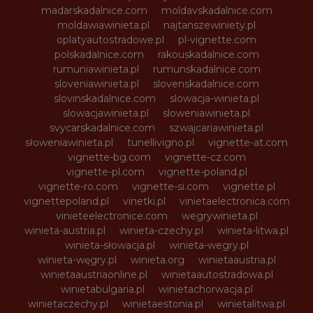
madarskadalnice.com
moldavskadalnice.com
moldawiawinieta.pl
najtanszewiniety.pl
oplatyautostradowe.pl
pl-vignette.com
polskadalnice.com
rakouskadalnice.com
rumuniawinieta.pl
rumunskadalnice.com
sloveniawinieta.pl
slovenskadalnice.com
slovinskadalnice.com
slowacja-winieta.pl
slowacjawinieta.pl
sloweniawinieta.pl
svycarskadalnice.com
szwajcariawinieta.pl
słoweniawinieta.pl
tunellivigno.pl
vignette-at.com
vignette-bg.com
vignette-cz.com
vignette-pl.com
vignette-poland.pl
vignette-ro.com
vignette-si.com
vignette.pl
vignettepoland.pl
vinetki.pl
vinietaelectronica.com
vinieteelectronice.com
wegrywinieta.pl
winieta-austria.pl
winieta-czechy.pl
winieta-litwa.pl
winieta-słowacja.pl
winieta-wegry.pl
winieta-węgry.pl
winieta.org
winietaaustria.pl
winietaaustriaonline.pl
winietaautostradowa.pl
winietabulgaria.pl
winietachorwacja.pl
winietaczechy.pl
winietaestonia.pl
winietalitwa.pl