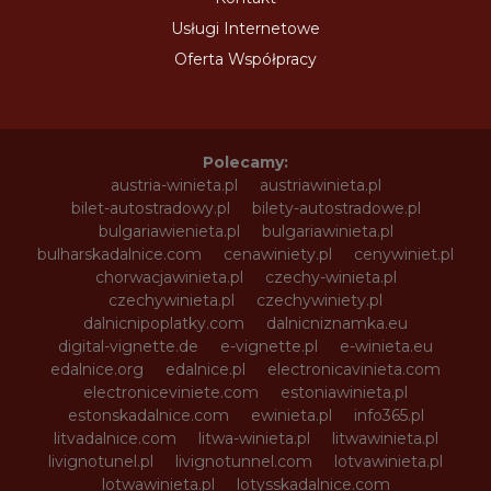
Usługi Internetowe
Oferta Współpracy
Polecamy:
austria-winieta.pl
austriawinieta.pl
bilet-autostradowy.pl
bilety-autostradowe.pl
bulgariawienieta.pl
bulgariawinieta.pl
bulharskadalnice.com
cenawiniety.pl
cenywiniet.pl
chorwacjawinieta.pl
czechy-winieta.pl
czechywinieta.pl
czechywiniety.pl
dalnicnipoplatky.com
dalnicniznamka.eu
digital-vignette.de
e-vignette.pl
e-winieta.eu
edalnice.org
edalnice.pl
electronicavinieta.com
electroniceviniete.com
estoniawinieta.pl
estonskadalnice.com
ewinieta.pl
info365.pl
litvadalnice.com
litwa-winieta.pl
litwawinieta.pl
livignotunel.pl
livignotunnel.com
lotvawinieta.pl
lotwawinieta.pl
lotysskadalnice.com