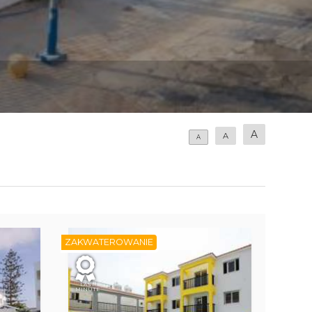
A
A
A
ZAKWATEROWANIE
LAST
MINUTE