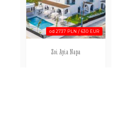
od 2737 PLN / 630 EUR
Zoi Ayia Napa
Ayia Napa
Cypr