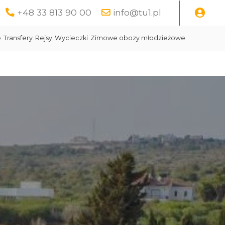
+48 33 813 90 00
info@tu1.pl
e
Transfery
Rejsy
Wycieczki
Zimowe obozy młodzieżowe