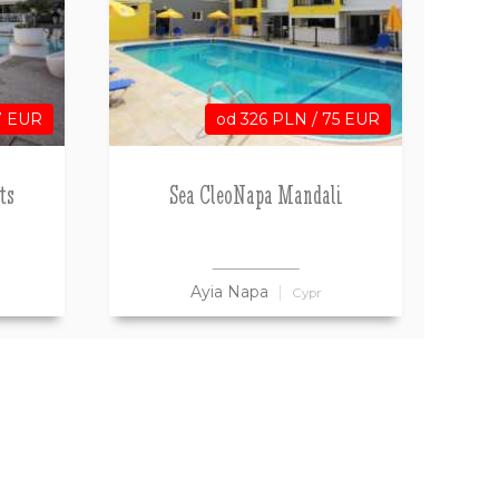
7 EUR
od 326 PLN / 75 EUR
ts
Sea CleoNapa Mandali
Ayia Napa
Cypr