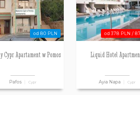
od 80 PLN
od 378 PLN / 8
ny Cypr Apartament w Pomos
Liquid Hotel Apartmen
Pafos
Ayia Napa
Cypr
Cypr