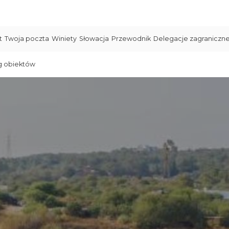
t
Twoja poczta
Winiety
Słowacja
Przewodnik
Delegacje zagraniczn
g obiektów