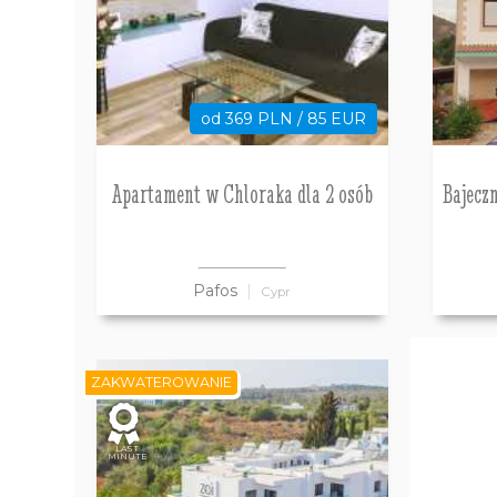
od 369 PLN / 85 EUR
Apartament w Chloraka dla 2 osób
Bajecz
Pafos
Cypr
ZAKWATEROWANIE
LAST
MINUTE