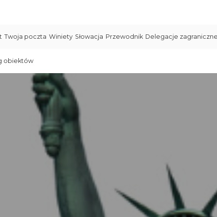
t
Twoja poczta
Winiety
Słowacja
Przewodnik
Delegacje zagraniczn
g obiektów