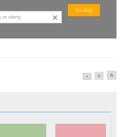
Szukaj
×
A
A
A