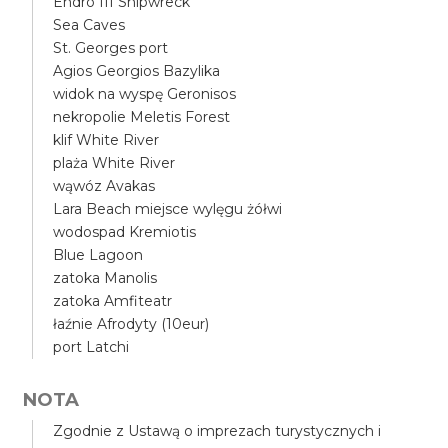
Endro III Shipwreck
Sea Caves
St. Georges port
Agios Georgios Bazylika
widok na wyspę Geronisos
nekropolie Meletis Forest
klif White River
plaża White River
wąwóz Avakas
Lara Beach miejsce wylęgu żółwi
wodospad Kremiotis
Blue Lagoon
zatoka Manolis
zatoka Amfiteatr
łaźnie Afrodyty (10eur)
port Latchi
NOTA
Zgodnie z Ustawą o imprezach turystycznych i