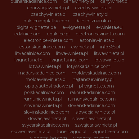
bulharskadalnice.com
cenawiniety.pl
cenywiniet.pl
chorwacjawinieta.pl
czechy-winieta.pl
czechywinieta.pl
czechywiniety.pl
dalnicnipoplatky.com
dalnicniznamka.eu
digital-vignette.de
e-vignette.pl
e-winieta.eu
edalnice.org
edalnice.pl
electronicavinieta.com
electroniceviniete.com
estoniawinieta.pl
estonskadalnice.com
ewinieta.pl
info365.pl
litvadalnice.com
litwa-winieta.pl
litwawinieta.pl
livignotunel.pl
livignotunnel.com
lotvawinieta.pl
lotwawinieta.pl
lotysskadalnice.com
madarskadalnice.com
moldavskadalnice.com
moldawiawinieta.pl
najtanszewiniety.pl
oplatyautostradowe.pl
pl-vignette.com
polskadalnice.com
rakouskadalnice.com
rumuniawinieta.pl
rumunskadalnice.com
sloveniawinieta.pl
slovenskadalnice.com
slovinskadalnice.com
slowacja-winieta.pl
slowacjawinieta.pl
sloweniawinieta.pl
svycarskadalnice.com
szwajcariawinieta.pl
słoweniawinieta.pl
tunellivigno.pl
vignette-at.com
vignette-bg.com
vignette-cz.com