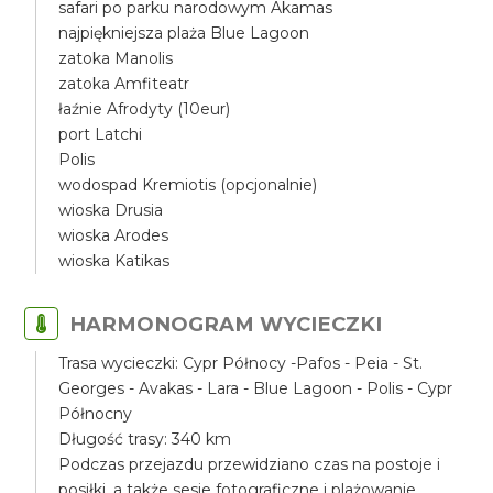
safari po parku narodowym Akamas
najpiękniejsza plaża Blue Lagoon
zatoka Manolis
zatoka Amfiteatr
łaźnie Afrodyty (10eur)
port Latchi
Polis
wodospad Kremiotis (opcjonalnie)
wioska Drusia
wioska Arodes
wioska Katikas
HARMONOGRAM WYCIECZKI
Trasa wycieczki: Cypr Północy -Pafos - Peia - St.
Georges - Avakas - Lara - Blue Lagoon - Polis - Cypr
Północny
Długość trasy: 340 km
Podczas przejazdu przewidziano czas na postoje i
posiłki, a także sesje fotograficzne i plażowanie