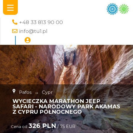
+48 33 813 90 00
info@tu1.pl
Pafos
→
Cypr
WYCIECZKA MARATHON JEEP
SAFARI - NARODOWY PARK AKAMAS
Z CYPRU PÓŁNOCNEGO
326 PLN
/ 75 EUR
Cena od