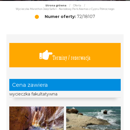
Strona główna
/
Oferta
/
Wycieczka Marathon Jeep Safari - Narodowy Park Akamas z Cypru Północnego
Numer oferty:
72/18107
Terminy / rezerwacja
Cena zawiera
wycieczka fakultatywna