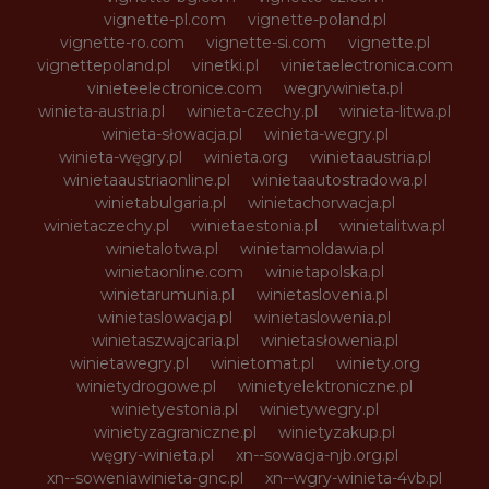
vignette-pl.com
vignette-poland.pl
vignette-ro.com
vignette-si.com
vignette.pl
vignettepoland.pl
vinetki.pl
vinietaelectronica.com
vinieteelectronice.com
wegrywinieta.pl
winieta-austria.pl
winieta-czechy.pl
winieta-litwa.pl
winieta-słowacja.pl
winieta-wegry.pl
winieta-węgry.pl
winieta.org
winietaaustria.pl
winietaaustriaonline.pl
winietaautostradowa.pl
winietabulgaria.pl
winietachorwacja.pl
winietaczechy.pl
winietaestonia.pl
winietalitwa.pl
winietalotwa.pl
winietamoldawia.pl
winietaonline.com
winietapolska.pl
winietarumunia.pl
winietaslovenia.pl
winietaslowacja.pl
winietaslowenia.pl
winietaszwajcaria.pl
winietasłowenia.pl
winietawegry.pl
winietomat.pl
winiety.org
winietydrogowe.pl
winietyelektroniczne.pl
winietyestonia.pl
winietywegry.pl
winietyzagraniczne.pl
winietyzakup.pl
węgry-winieta.pl
xn--sowacja-njb.org.pl
xn--soweniawinieta-gnc.pl
xn--wgry-winieta-4vb.pl