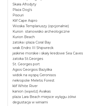
Skała Afrodyty
Plaża Dog's
Pisouri
Klif Cape Aspro
Wioska Templariuszy (opcjonalnie)
Kurion stanowisko archeologiczne
Kurion Beach
zatoka i plaża Coral Bay
wrak Endro III Shipwreck
jaskinie morskie i skały kredowe Sea Caves
zatoka St.Georges
St. Georges port
Agios Georgios Bazylika
widok na wyspę Geronisos
nekropolie Meletis Forest
klif White River
kanion (wąwóz) Avakas
plaża Lara Beach miejsce wylęgu żółwi
degustacja w winiarni