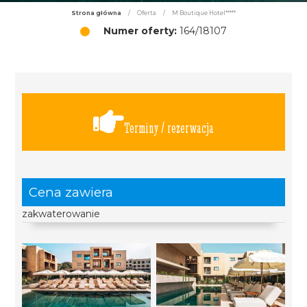
Strona główna
/
Oferta
/
M Boutique Hotel*****
Numer oferty:
164/18107
Terminy / rezerwacja
Cena zawiera
zakwaterowanie