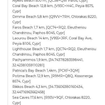
Alykes Beach 500 m, [QC38+QW Pafos, Cypr]
Coral Bay Beach 12,8 km, [V93C+H4C, Peyia 8575,
Cypr]
Dimma Beach 5,8 km [Q9VV+7RH, Chlorakas 8220,
Cypr]
Faros Beach 1,7 km, [QC74+RQ2, Eleutheriou
Chandrinou, Paphos 8045, Cypr]
Laourou Beach 14 km, [V955+JRF, Coral Bay Ave,
Peyia 8106, Cypr]
Lighthouse Beach 1,7 km, [QC74+RQ2, Eleutheriou
Chandrinou, Paphos 8045, Cypr]
Pachyammos 1,9 km, [34.74378283598441,
32.42381059110281]
Patricia’s Bay Beach 1,4km, [PCXF+3QM]
Potima Beach 12,9 km, [R9MR+Q8Q, Kissonerga
8574, Cypr]
Rikkos Beach 4,3 km, [34.73606380160434,
32.44716963662458]
Sea Caves 17,6 km, [R93V+9QF, Chlorakas 8220,
Cypr]