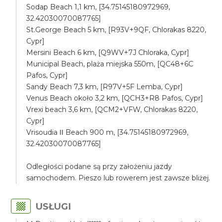
Sodap Beach 1,1 km, [34.75145180972969,
32.42030070087765]
St.George Beach 5 km, [R93V+9QF, Chlorakas 8220,
Cypr]
Mersini Beach 6 km, [Q9WV+7J Chloraka, Cypr]
Municipal Beach, plaża miejska 550m, [QC48+6C
Pafos, Cypr]
Sandy Beach 7,3 km, [R97V+5F Lemba, Cypr]
Venus Beach około 3,2 km, [QCH3+R8 Pafos, Cypr]
Vrexi beach 3,6 km, [QCM2+VFW, Chlorakas 8220,
Cypr]
Vrisoudia ΙΙ Beach 900 m, [34.75145180972969,
32.42030070087765]
Odległości podane są przy założeniu jazdy
samochodem. Pieszo lub rowerem jest zawsze bliżej.
USŁUGI