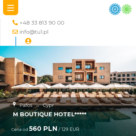
+48 33 813 90 00
info@tu1.pl
Pafos
→
Cypr
M BOUTIQUE HOTEL*****
560 PLN
/ 129 EUR
Cena od