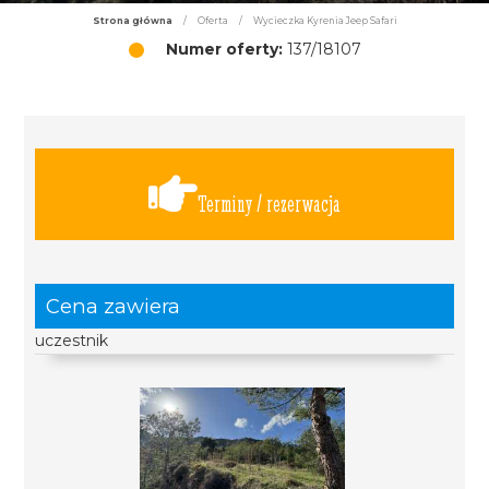
Strona główna
/
Oferta
/
Wycieczka Kyrenia Jeep Safari
Numer oferty:
137/18107
Terminy / rezerwacja
Cena zawiera
uczestnik