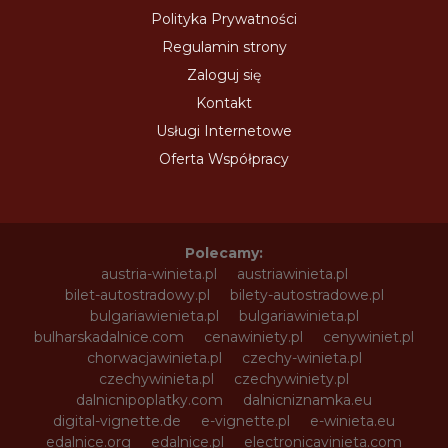
Polityka Prywatności
Regulamin strony
Zaloguj się
Kontakt
Usługi Internetowe
Oferta Współpracy
Polecamy:
austria-winieta.pl
austriawinieta.pl
bilet-autostradowy.pl
bilety-autostradowe.pl
bulgariawienieta.pl
bulgariawinieta.pl
bulharskadalnice.com
cenawiniety.pl
cenywiniet.pl
chorwacjawinieta.pl
czechy-winieta.pl
czechywinieta.pl
czechywiniety.pl
dalnicnipoplatky.com
dalnicniznamka.eu
digital-vignette.de
e-vignette.pl
e-winieta.eu
edalnice.org
edalnice.pl
electronicavinieta.com