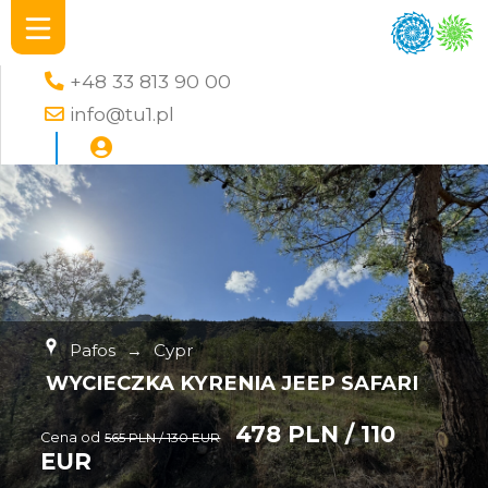
+48 33 813 90 00
info@tu1.pl
Pafos
→
Cypr
WYCIECZKA KYRENIA JEEP SAFARI
478 PLN / 110
Cena od
565 PLN / 130 EUR
EUR