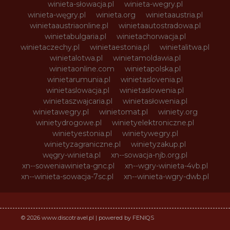
winieta-słowacja.pl
winieta-wegry.pl
winieta-węgry.pl
winieta.org
winietaaustria.pl
winietaaustriaonline.pl
winietaautostradowa.pl
winietabulgaria.pl
winietachorwacja.pl
winietaczechy.pl
winietaestonia.pl
winietalitwa.pl
winietalotwa.pl
winietamoldawia.pl
winietaonline.com
winietapolska.pl
winietarumunia.pl
winietaslovenia.pl
winietaslowacja.pl
winietaslowenia.pl
winietaszwajcaria.pl
winietasłowenia.pl
winietawegry.pl
winietomat.pl
winiety.org
winietydrogowe.pl
winietyelektroniczne.pl
winietyestonia.pl
winietywegry.pl
winietyzagraniczne.pl
winietyzakup.pl
węgry-winieta.pl
xn--sowacja-njb.org.pl
xn--soweniawinieta-gnc.pl
xn--wgry-winieta-4vb.pl
xn--winieta-sowacja-7sc.pl
xn--winieta-wgry-dwb.pl
© 2026 www.discotravel.pl | powered by FENIQS