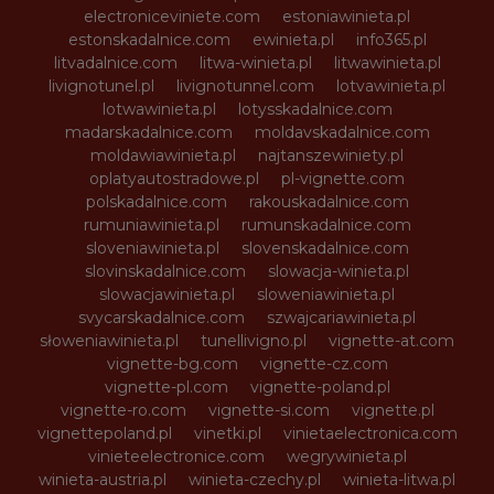
electroniceviniete.com
estoniawinieta.pl
estonskadalnice.com
ewinieta.pl
info365.pl
litvadalnice.com
litwa-winieta.pl
litwawinieta.pl
livignotunel.pl
livignotunnel.com
lotvawinieta.pl
lotwawinieta.pl
lotysskadalnice.com
madarskadalnice.com
moldavskadalnice.com
moldawiawinieta.pl
najtanszewiniety.pl
oplatyautostradowe.pl
pl-vignette.com
polskadalnice.com
rakouskadalnice.com
rumuniawinieta.pl
rumunskadalnice.com
sloveniawinieta.pl
slovenskadalnice.com
slovinskadalnice.com
slowacja-winieta.pl
slowacjawinieta.pl
sloweniawinieta.pl
svycarskadalnice.com
szwajcariawinieta.pl
słoweniawinieta.pl
tunellivigno.pl
vignette-at.com
vignette-bg.com
vignette-cz.com
vignette-pl.com
vignette-poland.pl
vignette-ro.com
vignette-si.com
vignette.pl
vignettepoland.pl
vinetki.pl
vinietaelectronica.com
vinieteelectronice.com
wegrywinieta.pl
winieta-austria.pl
winieta-czechy.pl
winieta-litwa.pl