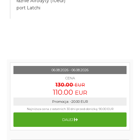
łaźnie Afrodyty (10eur)
port Latchi
06.08.2026 - 06.08.2026
CENA
130.00
EUR
110.00
EUR
Promocja
:
-20.00
EUR
Najniższa cena z ostatnich 30 dni przed obniżką:
90.00 EUR
DALEJ