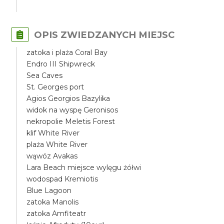
OPIS ZWIEDZANYCH MIEJSC
zatoka i plaża Coral Bay
Endro III Shipwreck
Sea Caves
St. Georges port
Agios Georgios Bazylika
widok na wyspę Geronisos
nekropolie Meletis Forest
klif White River
plaża White River
wąwóz Avakas
Lara Beach miejsce wylęgu żółwi
wodospad Kremiotis
Blue Lagoon
zatoka Manolis
zatoka Amfiteatr