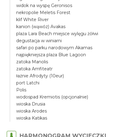
widok na wyspę Geronisos
nekropolie Meletis Forest
klif White River
kanion (wąwóz) Avakas
plaża Lara Beach miejsce wylęgu żółwi
degustacja w winiarni
safari po parku narodowym Akamas
najpiękniejsza plaża Blue Lagoon
zatoka Manolis
zatoka Amfiteatr
łaźnie Afrodyty (10eur)
port Latchi
Polis
wodospad Kremiotis (opcjonalnie)
wioska Drusia
wioska Arodes
wioska Katikas
HARMONOGRAM WYCIECZKI