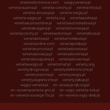
vinieteelectronice.com
wegrywinieta.pl
winieta-austria.pl
winieta-czechy.pl
winieta-litwa.pl
winieta-słowacja.pl
winieta-wegry.pl
winieta-węgry.pl
winieta.org
winietaaustria.pl
winietaaustriaonline.pl
winietaautostradowa.pl
winietabulgaria.pl
winietachorwacja.pl
winietaczechy.pl
winietaestonia.pl
winietalitwa.pl
winietalotwa.pl
winietamoldawia.pl
winietaonline.com
winietapolska.pl
winietarumunia.pl
winietaslovenia.pl
winietaslowacja.pl
winietaslowenia.pl
winietaszwajcaria.pl
winietasłowenia.pl
winietawegry.pl
winietomat.pl
winiety.org
winietydrogowe.pl
winietyelektroniczne.pl
winietyestonia.pl
winietywegry.pl
winietyzagraniczne.pl
winietyzakup.pl
węgry-winieta.pl
xn--sowacja-njb.org.pl
xn--soweniawinieta-gnc.pl
xn--wgry-winieta-4vb.pl
xn--winieta-sowacja-7sc.pl
xn--winieta-wgry-dwb.pl