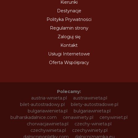
Kierunki
Destynacje
Polityka Prywatności
Regulamin strony
Zaloguj się
Kontakt
Usługi Internetowe
Oferta Współpracy
Polecamy:
austria-winieta.pl
austriawinieta.pl
bilet-autostradowy.pl
bilety-autostradowe.pl
bulgariawienieta.pl
bulgariawinieta.pl
bulharskadalnice.com
cenawiniety.pl
cenywiniet.pl
chorwacjawinieta.pl
czechy-winieta.pl
czechywinieta.pl
czechywiniety.pl
dalnicnipoplatky.com
dalnicniznamka.eu