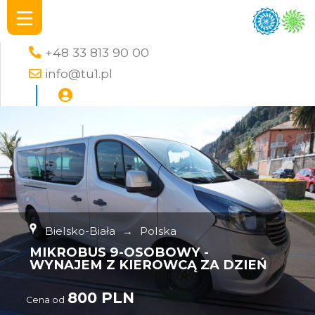
+48 33 813 90 00
info@tu1.pl
Bielsko-Biała
→
Polska
MIKROBUS 9-OSOBOWY -
WYNAJEM Z KIEROWCĄ ZA DZIEŃ
800 PLN
Cena od