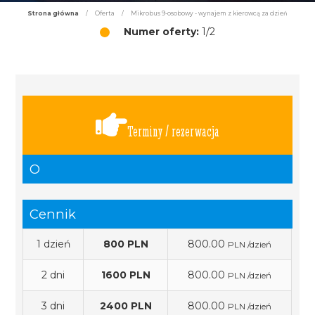
Strona główna
/
Oferta
/
Mikrobus 9-osobowy - wynajem z kierowcą za dzień
Numer oferty:
1/2
Terminy / rezerwacja
O
Cennik
1 dzień
800 PLN
800.00
PLN /dzień
2 dni
1600 PLN
800.00
PLN /dzień
3 dni
2400 PLN
800.00
PLN /dzień