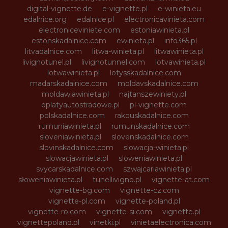
digital-vignette.de
e-vignette.pl
e-winieta.eu
edalnice.org
edalnice.pl
electronicavinieta.com
electroniceviniete.com
estoniawinieta.pl
estonskadalnice.com
ewinieta.pl
info365.pl
litvadalnice.com
litwa-winieta.pl
litwawinieta.pl
livignotunel.pl
livignotunnel.com
lotvawinieta.pl
lotwawinieta.pl
lotysskadalnice.com
madarskadalnice.com
moldavskadalnice.com
moldawiawinieta.pl
najtanszewiniety.pl
oplatyautostradowe.pl
pl-vignette.com
polskadalnice.com
rakouskadalnice.com
rumuniawinieta.pl
rumunskadalnice.com
sloveniawinieta.pl
slovenskadalnice.com
slovinskadalnice.com
slowacja-winieta.pl
slowacjawinieta.pl
sloweniawinieta.pl
svycarskadalnice.com
szwajcariawinieta.pl
słoweniawinieta.pl
tunellivigno.pl
vignette-at.com
vignette-bg.com
vignette-cz.com
vignette-pl.com
vignette-poland.pl
vignette-ro.com
vignette-si.com
vignette.pl
vignettepoland.pl
vinetki.pl
vinietaelectronica.com