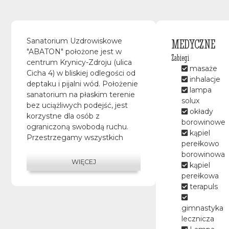
MEDYCZNE
Sanatorium Uzdrowiskowe
"ABATON" położone jest w
Zabiegi
centrum Krynicy-Zdroju (ulica
masaże
Cicha 4) w bliskiej odlegości od
inhalacje
deptaku i pijalni wód. Położenie
lampa
sanatorium na płaskim terenie
solux
bez uciążliwych podejść, jest
okłady
korzystne dla osób z
borowinowe
ograniczoną swobodą ruchu.
kąpiel
Przestrzegamy wszystkich
perełkowo
procedur i zaleceń sanitarnych.
borowinowa
Pokoje są ozonowane.
WIĘCEJ
kąpiel
Budynek posiada 4 piętra i jest
perełkowa
wyposażony w windę.
terapuls
Wszystkie pokoje posiadają
balkony. Taras do kąpieli
gimnastyka
słonecznych dla naszych Gości
lecznicza
na 4piętrze. Do dyspozycji