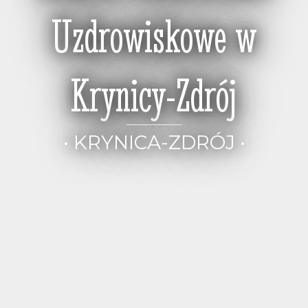
Uzdrowiskowe w
Krynicy-Zdrój
• KRYNICA-ZDRÓJ •