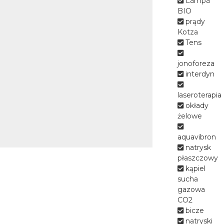
Lampa
gości mamy 140 miejsc
BIO
noclegowych w pokojach 1, 2 i 3
prądy
osobowych wyposażonych w
Kotza
tv, radio, telefon, czajnik
Tens
bezprzewodowy, WiFi.
jonoforeza
interdyn
laseroterapia
okłady
żelowe
aquavibron
natrysk
płaszczowy
kąpiel
sucha
gazowa
CO2
bicze
natryski