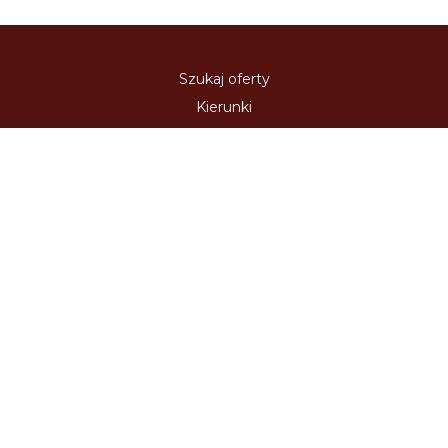
Szukaj oferty
Kierunki
Destynacje
Polityka Prywatności
Regulamin strony
Zaloguj się
Kontakt
Usługi Internetowe
Oferta Współpracy
Polecamy:
austria-winieta.pl
austriawinieta.pl
bilet-autostradowy.pl
bilety-autostradowe.pl