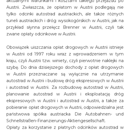
aktualnymi warunkami i kosztami takiego przejazdu po
Austrii. Zwłaszcza, że opłatom w Austrii podlegają nie
tylko odcinki autostrad austriackich, ale także różnych
tuneli austriackich i dróg wysokogórskich w Austrii, jak na
przykład słynna przełęcz Brenner w Austrii, czyli tak
zwane opłaty odcinkowe w Austrii.
Obowiązek uiszczania opłat drogowych w Austrii istnieje
w Austrii od 1997 roku wraz z wprowadzeniem w tym
kraju, czyli Austrii tzw. winiety, czyli pierwotnie naklejki na
szybę. Do dnia dzisiejszego dochody z opłat drogowych
w Austrii przeznaczane są wyłącznie na utrzymanie
autostrad w Austrii i budowę dróg ekspresowych w Austrii
i autostrad w Austrii. Za rozbudowę autostrad w Austrii,
planowanie autostrad w Austrii i eksploatację dróg
ekspresowych w Austrii i autostrad w Austrii, a także za
pobieranie opłat drogowych w Austrii, odpowiedzialna jest
państwowa spółka austriacka Die Autobahnen- und
Schnellstraßen-Finanzierungs-Aktiengesellschaft.
Opłaty za korzystanie z płatnych odcinków autostrad w