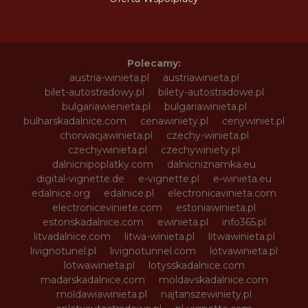
Polecamy:
austria-winieta.pl
austriawinieta.pl
bilet-autostradowy.pl
bilety-autostradowe.pl
bulgariawienieta.pl
bulgariawinieta.pl
bulharskadalnice.com
cenawiniety.pl
cenywiniet.pl
chorwacjawinieta.pl
czechy-winieta.pl
czechywinieta.pl
czechywiniety.pl
dalnicnipoplatky.com
dalnicniznamka.eu
digital-vignette.de
e-vignette.pl
e-winieta.eu
edalnice.org
edalnice.pl
electronicavinieta.com
electroniceviniete.com
estoniawinieta.pl
estonskadalnice.com
ewinieta.pl
info365.pl
litvadalnice.com
litwa-winieta.pl
litwawinieta.pl
livignotunel.pl
livignotunnel.com
lotvawinieta.pl
lotwawinieta.pl
lotysskadalnice.com
madarskadalnice.com
moldavskadalnice.com
moldawiawinieta.pl
najtanszewiniety.pl