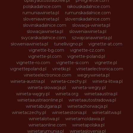
oplatyautostradowe.pl
pl-vignette.com
polskadalnice.com
rakouskadalnice.com
rumuniawinieta.pl
rumunskadalnice.com
sloveniawinieta.pl
slovenskadalnice.com
slovinskadalnice.com
slowacja-winieta.pl
slowacjawinieta.pl
sloweniawinieta.pl
svycarskadalnice.com
szwajcariawinieta.pl
słoweniawinieta.pl
tunellivigno.pl
vignette-at.com
vignette-bg.com
vignette-cz.com
vignette-pl.com
vignette-poland.pl
vignette-ro.com
vignette-si.com
vignette.pl
vignettepoland.pl
vinetki.pl
vinietaelectronica.com
vinieteelectronice.com
wegrywinieta.pl
winieta-austria.pl
winieta-czechy.pl
winieta-litwa.pl
winieta-słowacja.pl
winieta-wegry.pl
winieta-węgry.pl
winieta.org
winietaaustria.pl
winietaaustriaonline.pl
winietaautostradowa.pl
winietabulgaria.pl
winietachorwacja.pl
winietaczechy.pl
winietaestonia.pl
winietalitwa.pl
winietalotwa.pl
winietamoldawia.pl
winietaonline.com
winietapolska.pl
winietarumunia.pl
winietaslovenia.pl