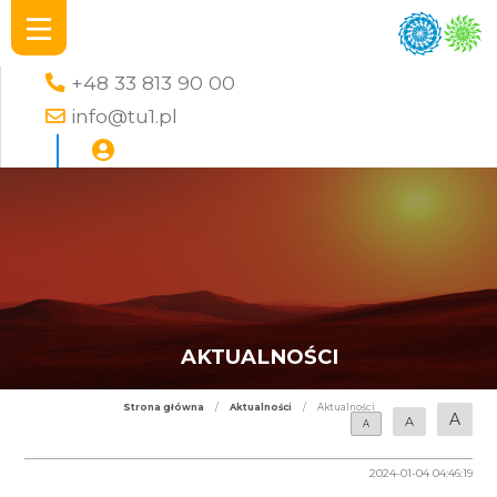
+48 33 813 90 00
info@tu1.pl
AKTUALNOŚCI
Strona główna
/
Aktualności
/
Aktualności
A
A
A
2024-01-04 04:46:19